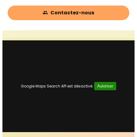
Contactez-nous
people
Google Maps Search API est désactivé.
Autoriser