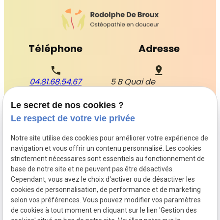
Téléphone
Adresse
04.81.68.54.67
5 B Quai de
l'Ecluse 30300 BEAUCAIRE
Le secret de nos cookies ?
Horaires
Suivez-nous
Le respect de votre vie privée
Notre site utilise des cookies pour améliorer votre expérience de
Lundi - Vendredi : 09h00 - 19h00
navigation et vous offrir un contenu personnalisé. Les cookies
Samedi : 09h00 - 12h00
strictement nécessaires sont essentiels au fonctionnement de
base de notre site et ne peuvent pas être désactivés.
Cependant, vous avez le choix d'activer ou de désactiver les
cookies de personnalisation, de performance et de marketing
selon vos préférences. Vous pouvez modifier vos paramètres
Mentions
Politique de
Gestion
Plan du
de cookies à tout moment en cliquant sur le lien 'Gestion des