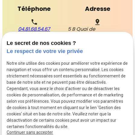
Téléphone
Adresse
04.81.68.54.67
5 B Quai de
l'Ecluse 30300 BEAUCAIRE
Le secret de nos cookies ?
Horaires
Suivez-nous
Le respect de votre vie privée
Notre site utilise des cookies pour améliorer votre expérience de
Lundi - Vendredi : 09h00 - 19h00
navigation et vous offrir un contenu personnalisé. Les cookies
Samedi : 09h00 - 12h00
strictement nécessaires sont essentiels au fonctionnement de
base de notre site et ne peuvent pas être désactivés.
Cependant, vous avez le choix d'activer ou de désactiver les
cookies de personnalisation, de performance et de marketing
selon vos préférences. Vous pouvez modifier vos paramètres
Mentions
Politique de
Gestion
Plan du
de cookies à tout moment en cliquant sur le lien 'Gestion des
légales
confidentialité
des
site
cookies' situé en bas de notre site. Veuillez noter que la
désactivation de certains cookies peut avoir un impact sur
cookies
certaines fonctionnalités du site.
Siret :
81412433500039
Continuer sans accepter