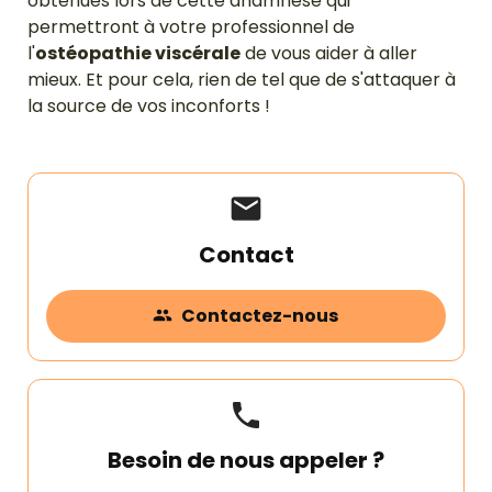
obtenues lors de cette anamnèse qui
permettront à votre professionnel de
l'
ostéopathie viscérale
de vous aider à aller
mieux. Et pour cela, rien de tel que de s'attaquer à
la source de vos inconforts !
mail
Contact
Contactez-nous
people
phone
Besoin de nous appeler ?