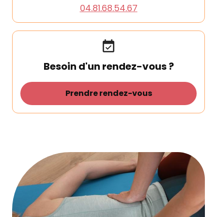
04.81.68.54.67
event_available
Besoin d'un rendez-vous ?
Prendre rendez-vous